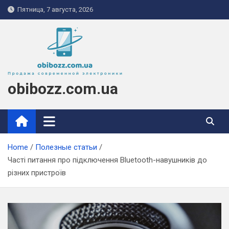
Skip
Пятница, 7 августа, 2026
to
content
obibozz.com.ua
Home
Полезные статьи
Часті питання про підключення Bluetooth-навушників до
різних пристроїв