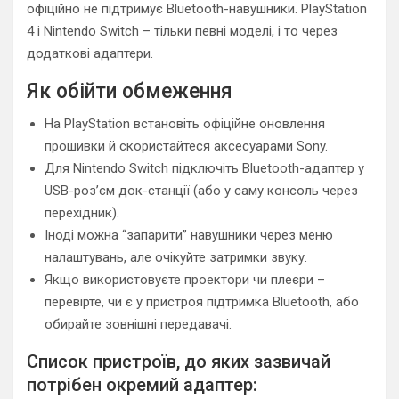
офіційно не підтримує Bluetooth-навушники. PlayStation
4 і Nintendo Switch – тільки певні моделі, і то через
додаткові адаптери.
Як обійти обмеження
На PlayStation встановіть офіційне оновлення
прошивки й скористайтеся аксесуарами Sony.
Для Nintendo Switch підключіть Bluetooth-адаптер у
USB-роз’єм док-станції (або у саму консоль через
перехідник).
Іноді можна “запарити” навушники через меню
налаштувань, але очікуйте затримки звуку.
Якщо використовуєте проектори чи плеєри –
перевірте, чи є у пристроя підтримка Bluetooth, або
обирайте зовнішні передавачі.
Список пристроїв, до яких зазвичай
потрібен окремий адаптер: