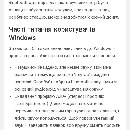
Bluetooth-адаптера. Більшість сучасних ноутбуків
оснащені вбудованим модулем, але на десктопах,
особливо старших, може знадобитися окремий донгл.
Часті питання користувачів
Windows
Здавалося б, підключення навушників до Windows –
проста справа. Але на практиці трапляються нюанси:
Навушники знайдено, але немає звуку. Причина
зазвичай у тому, що система “плутає” вихідний
пристрій. Спробуйте обрати Bluetooth-навушники як
основний аудіовихід у налаштуваннях звуку.
Складання профілю A2DP (стерео) і профілю
гарнітури (mono). Деякі моделі автоматично
перемикаються в режим гарнітури під час дзвінків, і
якість звуку погіршується. Щоб повернути гарний
звук – завершіть дзвінок або вручну змініть профіль