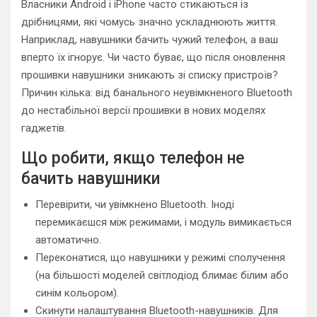
Власники Android і iPhone часто стикаються із
дрібницями, які чомусь значно ускладнюють життя.
Наприклад, навушники бачить чужий телефон, а ваш
вперто їх ігнорує. Чи часто буває, що після оновлення
прошивки навушники зникають зі списку пристроїв?
Причин кілька: від банального неувімкненого Bluetooth
до нестабільної версії прошивки в нових моделях
гаджетів.
Що робити, якщо телефон не
бачить навушники
Перевірити, чи увімкнено Bluetooth. Іноді
перемикаєшся між режимами, і модуль вимикається
автоматично.
Переконатися, що навушники у режимі сполучення
(на більшості моделей світлодіод блимає білим або
синім кольором).
Скинути налаштування Bluetooth-навушників. Для