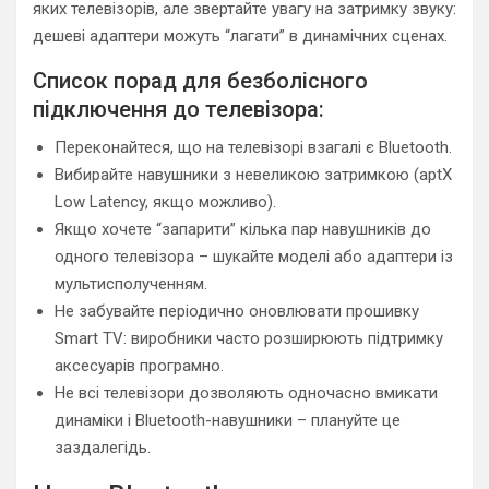
яких телевізорів, але звертайте увагу на затримку звуку:
дешеві адаптери можуть “лагати” в динамічних сценах.
Список порад для безболісного
підключення до телевізора:
Переконайтеся, що на телевізорі взагалі є Bluetooth.
Вибирайте навушники з невеликою затримкою (aptX
Low Latency, якщо можливо).
Якщо хочете “запарити” кілька пар навушників до
одного телевізора – шукайте моделі або адаптери із
мультисполученням.
Не забувайте періодично оновлювати прошивку
Smart TV: виробники часто розширюють підтримку
аксесуарів програмно.
Не всі телевізори дозволяють одночасно вмикати
динаміки і Bluetooth-навушники – плануйте це
заздалегідь.