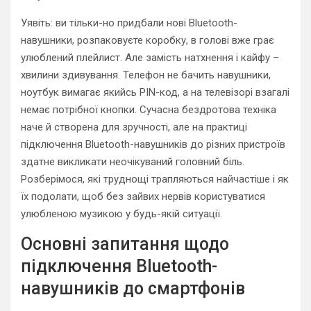
Уявіть: ви тільки-но придбали нові Bluetooth-
навушники, розпаковуєте коробку, в голові вже грає
улюблений плейлист. Але замість натхнення і кайфу –
хвилини здивування. Телефон не бачить навушники,
ноутбук вимагає якийсь PIN-код, а на телевізорі взагалі
немає потрібної кнопки. Сучасна бездротова техніка
наче й створена для зручності, але на практиці
підключення Bluetooth-навушників до різних пристроїв
здатне викликати неочікуваний головний біль.
Розберімося, які труднощі трапляються найчастіше і як
їх подолати, щоб без зайвих нервів користуватися
улюбленою музикою у будь-якій ситуації.
Основні запитання щодо
підключення Bluetooth-
навушників до смартфонів