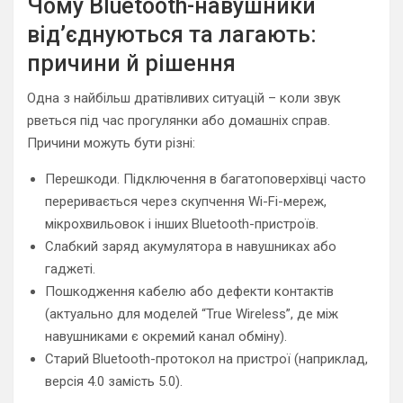
Чому Bluetooth-навушники
від’єднуються та лагають:
причини й рішення
Одна з найбільш дратівливих ситуацій – коли звук
рветься під час прогулянки або домашніх справ.
Причини можуть бути різні:
Перешкоди. Підключення в багатоповерхівці часто
переривається через скупчення Wi-Fi-мереж,
мікрохвильовок і інших Bluetooth-пристроїв.
Слабкий заряд акумулятора в навушниках або
гаджеті.
Пошкодження кабелю або дефекти контактів
(актуально для моделей “True Wireless”, де між
навушниками є окремий канал обміну).
Старий Bluetooth-протокол на пристрої (наприклад,
версія 4.0 замість 5.0).