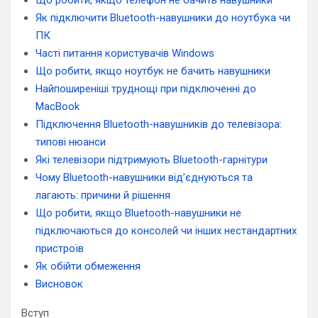
Що робити, якщо телефон не бачить навушники
Як підключити Bluetooth-навушники до ноутбука чи
ПК
Часті питання користувачів Windows
Що робити, якщо ноутбук не бачить навушники
Найпоширеніші труднощі при підключенні до
MacBook
Підключення Bluetooth-навушників до телевізора:
типові нюанси
Які телевізори підтримують Bluetooth-гарнітури
Чому Bluetooth-навушники від’єднуються та
лагають: причини й рішення
Що робити, якщо Bluetooth-навушники не
підключаються до консолей чи інших нестандартних
пристроїв
Як обійти обмеження
Висновок
Вступ