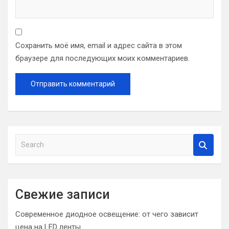
Сохранить моё имя, email и адрес сайта в этом
браузере для последующих моих комментариев.
S
e
a
r
c
Свежие записи
h
Современное диодное освещение: от чего зависит
цена на LED ленты