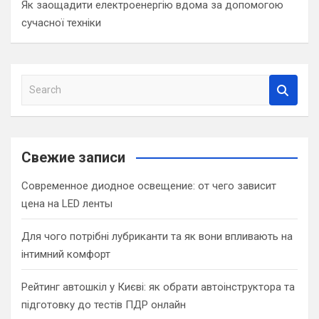
Як заощадити електроенергію вдома за допомогою
сучасної техніки
S
e
a
r
c
Свежие записи
h
Современное диодное освещение: от чего зависит
цена на LED ленты
Для чого потрібні лубриканти та як вони впливають на
інтимний комфорт
Рейтинг автошкіл у Києві: як обрати автоінструктора та
підготовку до тестів ПДР онлайн