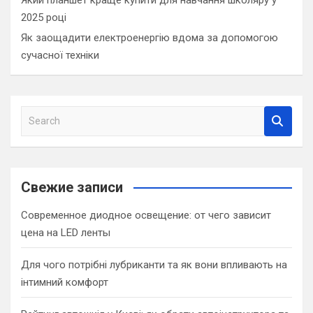
2025 році
Як заощадити електроенергію вдома за допомогою
сучасної техніки
S
e
a
r
c
Свежие записи
h
Современное диодное освещение: от чего зависит
цена на LED ленты
Для чого потрібні лубриканти та як вони впливають на
інтимний комфорт