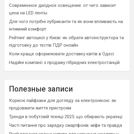
Современное диодное освещение: от чего зависит
цена на LED ленты
Для чого потрібні лубриканти та як вони впливають на
інтимний комфорт
Рейтинг автошкіл у Києві: як обрати автоінструктора та
підготовку до тестів ПДР онлайн
Коли краще оформлювати доставку квітів в Одесі
Надійні компанії з продажу гібридних електростанцій
Полезные записи
Корисні лайфхаки для догляду за електронікою: як
продовжити життя пристроям
Тренди в побутовій техніці 2025: що обирають українці
Часті питання про зарядку смартфонів: міфи та правда
Який планшет краще купити для навчання школяру у