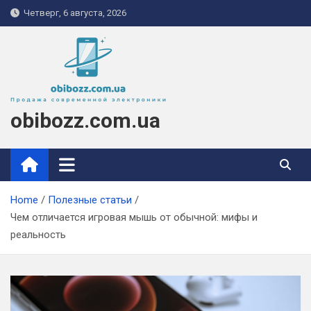
Skip
Четверг, 6 августа, 2026
to
content
obibozz.com.ua
Home
Полезные статьи
Чем отличается игровая мышь от обычной: мифы и
реальность