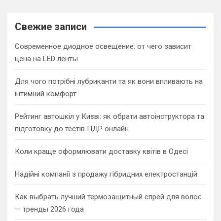
r
c
Свежие записи
h
Современное диодное освещение: от чего зависит
цена на LED ленты
Для чого потрібні лубриканти та як вони впливають на
інтимний комфорт
Рейтинг автошкіл у Києві: як обрати автоінструктора та
підготовку до тестів ПДР онлайн
Коли краще оформлювати доставку квітів в Одесі
Надійні компанії з продажу гібридних електростанцій
Как выбрать лучший термозащитный спрей для волос
— тренды 2026 года