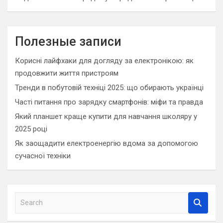
Полезные записи
Корисні лайфхаки для догляду за електронікою: як
продовжити життя пристроям
Тренди в побутовій техніці 2025: що обирають українці
Часті питання про зарядку смартфонів: міфи та правда
Який планшет краще купити для навчання школяру у
2025 році
Як заощадити електроенергію вдома за допомогою
сучасної техніки
S
e
a