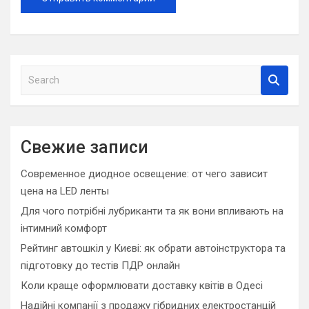
S
e
a
r
c
Свежие записи
h
Современное диодное освещение: от чего зависит
цена на LED ленты
Для чого потрібні лубриканти та як вони впливають на
інтимний комфорт
Рейтинг автошкіл у Києві: як обрати автоінструктора та
підготовку до тестів ПДР онлайн
Коли краще оформлювати доставку квітів в Одесі
Надійні компанії з продажу гібридних електростанцій