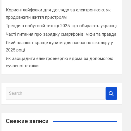
Корисні лайфхаки для догляду за електронікою: як
продовжити життя пристроям
Тренди в побутовій техніці 2025: що обирають українці
Часті питання про зарядку смартфонів: міфи та правда
Який планшет краще купити для навчання школяру у
2025 році
Як заощадити електроенергію вдома за допомогою
сучасної техніки
S
e
a
r
c
Свежие записи
h