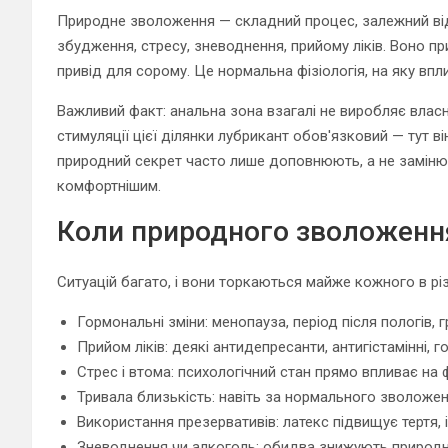
Природне зволоження — складний процес, залежний від
збудження, стресу, зневоднення, прийому ліків. Воно пр
привід для сорому. Це нормальна фізіологія, на яку вп
Важливий факт: анальна зона взагалі не виробляє власно
стимуляції цієї ділянки лубрикант обов'язковий — тут ві
природний секрет часто лише доповнюють, а не заміню
комфортнішим.
Коли природного зволоженн
Ситуацій багато, і вони торкаються майже кожного в різ
Гормональні зміни: менопауза, період після пологів, 
Прийом ліків: деякі антидепресанти, антигістамінні
Стрес і втома: психологічний стан прямо впливає на ф
Тривала близькість: навіть за нормального зволожен
Використання презервативів: латекс підвищує тертя, 
Зневоднення чи алкоголь: обидва знижують природ