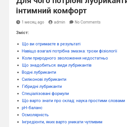
Для чого потрібні лубрикант
інтимний комфорт
1 месяц ago
admin
No Comments
Зміст:
Що ви отримаєте в результаті
Навіщо взагалі потрібна змазка: трохи фізіології
Коли природного зволоження недостатньо
Що знадобиться: види лубрикантів
Водні лубриканти
Силіконові лубриканти
Гібридні лубриканти
Спеціалізовані формули
Що варто знати про склад: наука простими словами
pH-баланс
Осмолярність
Інгредієнти, яких варто уникати чутливим