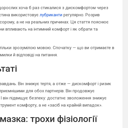
дорослих хоча б раз стикалися з дискомфортом через
астина використовує
лубриканти
регулярно. Розрив
 сорому, а не на реальних причинах. Ця стаття пояснює
они впливають на інтимний комфорт і як обрати та
ї, тільки зрозумілою мовою. Спочатку — що ви отримаєте в
милки й відповіді на питання.
таті
завдань. Він знижує тертя, а отже — дискомфорт і ризик
 приємнішими для обох партнерів. Він продовжує
. І він підвищує безпеку: достатнє зволоження знижує
трумент комфорту, а не «засіб на крайній випадок».
мазка: трохи фізіології