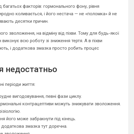
 багатьох факторів: гормонального фону, рівня
иродно коливається, і його нестача — не «поломка» й не
ливають десятки причин.
го зволоження, на відміну від піхви. Тому для будь-якої
н виконує всю роботу зі зниження тертя. А в піхви
ють, і додаткова змазка просто робить процес
я недостатньо
ні періоди життя:
грудне вигодовування, певні фази циклу.
, гормональні контрацептиви можуть знижувати зволоження.
ізіологію.
ня його може забракнути під кінець.
і додаткова змазка тут доречна.
не зволоження.