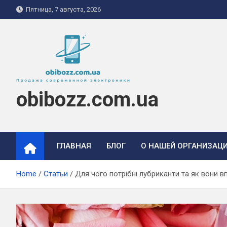
Skip
Пятница, 7 августа, 2026
to
content
obibozz.com.ua
ГЛАВНАЯ
БЛОГ
О НАШЕЙ ОРГАНИЗАЦ
Home
Статьи
Для чого потрібні лубриканти та як вони 