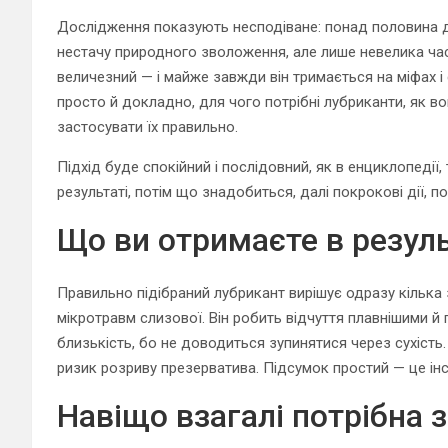
Дослідження показують несподіване: понад половина 
нестачу природного зволоження, але лише невелика ч
величезний — і майже завжди він тримається на міфах і
просто й докладно, для чого потрібні лубриканти, як в
застосувати їх правильно.
Підхід буде спокійний і послідовний, як в енциклопеді
результаті, потім що знадобиться, далі покрокові дії, по
Що ви отримаєте в резуль
Правильно підібраний лубрикант вирішує одразу кілька 
мікротравм слизової. Він робить відчуття плавнішими й
близькість, бо не доводиться зупинятися через сухість
ризик розриву презерватива. Підсумок простий — це інс
Навіщо взагалі потрібна з