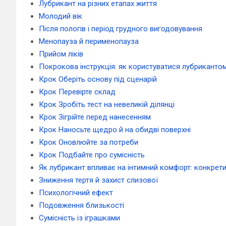
Лубрикант на різних етапах життя
Молодий вік
Після пологів і період грудного вигодовування
Менопауза й перименопауза
Прийом ліків
Покрокова інструкція: як користуватися лубриканто
Крок Оберіть основу під сценарій
Крок Перевірте склад
Крок Зробіть тест на невеликій ділянці
Крок Зігрійте перед нанесенням
Крок Наносьте щедро й на обидві поверхні
Крок Оновлюйте за потреби
Крок Подбайте про сумісність
Як лубрикант впливає на інтимний комфорт: конкрет
Зниження тертя й захист слизової
Психологічний ефект
Подовження близькості
Сумісність із іграшками