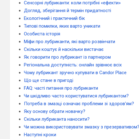
Сенсорні лубриканти: коли потрібні «ефекти»
Догляд, зберігання й термін придатності
Екологічний і практичний бік
Типові помилки, яких варто уникати
Особиста історія
Міфи про лубриканти, які варто розвінчати
Скільки коштує й наскільки вистачає
Як говорити про лубрикант із партнером
Регіональна доступність: онлайн зрівнює всіх
Чому лубрикант зручно купувати в Candor Place
Що ще стане в пригоді
FAQ: часті питання про лубриканти
Чи шкідливо часто користуватися лубрикантом?
Потреба в змазці означає проблеми зі здоров'ям?
Яку основу обрати новачку?
Скільки лубриканта наносити?
Чи можна використовувати змазку з презервативом
Наступні кроки