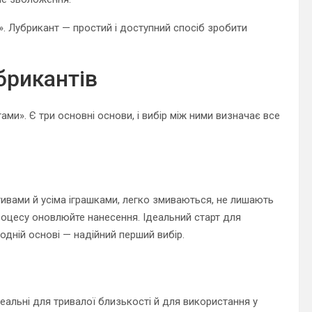
». Лубрикант — простий і доступний спосіб зробити
брикантів
ми». Є три основні основи, і вибір між ними визначає все
тивами й усіма іграшками, легко змиваються, не лишають
роцесу оновлюйте нанесення. Ідеальний старт для
водній основі — надійний перший вибір.
еальні для тривалої близькості й для використання у