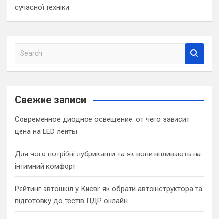
сучасної техніки
S
e
a
r
c
Свежие записи
h
Современное диодное освещение: от чего зависит
цена на LED ленты
Для чого потрібні лубриканти та як вони впливають на
інтимний комфорт
Рейтинг автошкіл у Києві: як обрати автоінструктора та
підготовку до тестів ПДР онлайн