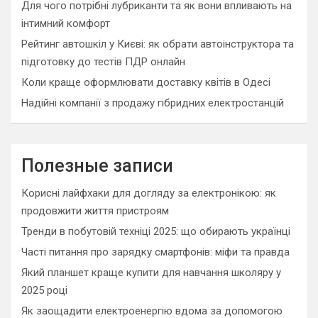
Для чого потрібні лубриканти та як вони впливають на
інтимний комфорт
Рейтинг автошкіл у Києві: як обрати автоінструктора та
підготовку до тестів ПДР онлайн
Коли краще оформлювати доставку квітів в Одесі
Надійні компанії з продажу гібридних електростанцій
Полезные записи
Корисні лайфхаки для догляду за електронікою: як
продовжити життя пристроям
Тренди в побутовій техніці 2025: що обирають українці
Часті питання про зарядку смартфонів: міфи та правда
Який планшет краще купити для навчання школяру у
2025 році
Як заощадити електроенергію вдома за допомогою