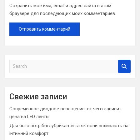
Сохранить моё имя, email и адрес сайта в этом
браузере для последующих моих комментариев.
S
e
a
r
c
Свежие записи
h
Современное диодное освещение: от чего зависит
цена на LED ленты
Для чого потрібні лубриканти та як вони впливають на
інтимний комфорт