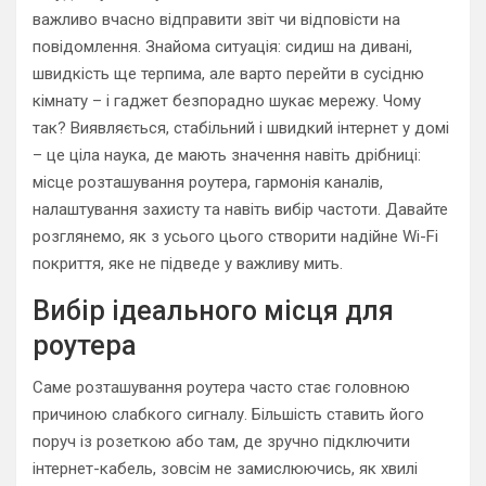
важливо вчасно відправити звіт чи відповісти на
повідомлення. Знайома ситуація: сидиш на дивані,
швидкість ще терпима, але варто перейти в сусідню
кімнату – і гаджет безпорадно шукає мережу. Чому
так? Виявляється, стабільний і швидкий інтернет у домі
– це ціла наука, де мають значення навіть дрібниці:
місце розташування роутера, гармонія каналів,
налаштування захисту та навіть вибір частоти. Давайте
розглянемо, як з усього цього створити надійне Wi-Fi
покриття, яке не підведе у важливу мить.
Вибір ідеального місця для
роутера
Саме розташування роутера часто стає головною
причиною слабкого сигналу. Більшість ставить його
поруч із розеткою або там, де зручно підключити
інтернет-кабель, зовсім не замислюючись, як хвилі