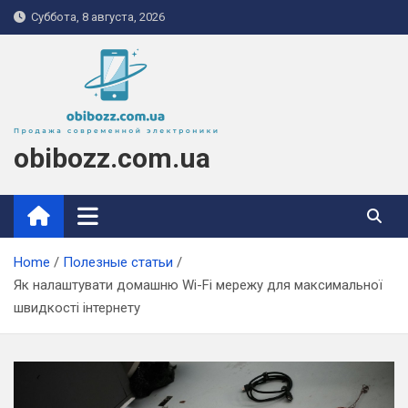
Skip
Суббота, 8 августа, 2026
to
content
obibozz.com.ua
Home
Полезные статьи
Як налаштувати домашню Wi-Fi мережу для максимальної
швидкості інтернету