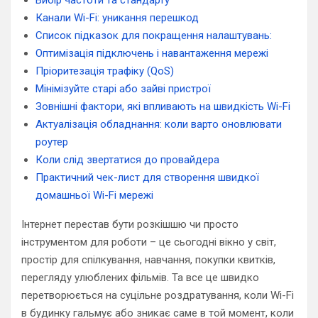
Вибір частоти та стандарту
Канали Wi-Fi: уникання перешкод
Список підказок для покращення налаштувань:
Оптимізація підключень і навантаження мережі
Пріоритезація трафіку (QoS)
Мінімізуйте старі або зайві пристрої
Зовнішні фактори, які впливають на швидкість Wi-Fi
Актуалізація обладнання: коли варто оновлювати
роутер
Коли слід звертатися до провайдера
Практичний чек-лист для створення швидкої
домашньої Wi-Fi мережі
Інтернет перестав бути розкішшю чи просто
інструментом для роботи – це сьогодні вікно у світ,
простір для спілкування, навчання, покупки квитків,
перегляду улюблених фільмів. Та все це швидко
перетворюється на суцільне роздратування, коли Wi-Fi
в будинку гальмує або зникає саме в той момент, коли