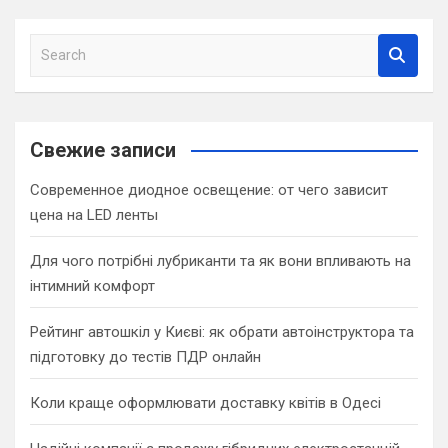
S
e
a
r
c
Свежие записи
h
Современное диодное освещение: от чего зависит
цена на LED ленты
Для чого потрібні лубриканти та як вони впливають на
інтимний комфорт
Рейтинг автошкіл у Києві: як обрати автоінструктора та
підготовку до тестів ПДР онлайн
Коли краще оформлювати доставку квітів в Одесі