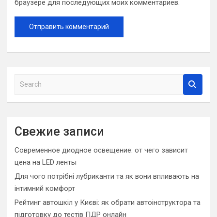
браузере для последующих моих комментариев.
S
e
a
r
c
Свежие записи
h
Современное диодное освещение: от чего зависит
цена на LED ленты
Для чого потрібні лубриканти та як вони впливають на
інтимний комфорт
Рейтинг автошкіл у Києві: як обрати автоінструктора та
підготовку до тестів ПДР онлайн