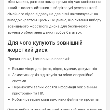
«без марки», раптово помер прямо під час копіювання.
Інший – колега-айтішник – зберігав усі резервні копії
сімейного відео відразу на два різні накопичувачі: на
випадок «раптом щось». Не дивно, що питання вибору
зовнішнього жорсткого диска для безпечного й
зручного зберігання даних турбує багатьох.
Для чого купують зовнішній
жорсткий диск
Причин кілька, і всі вони на поверхні:
Більше місця для фото, відео, музики, документів.
Захистити архів від вірусів чи збою операційної
системи.
Переносити великі обсяги інформації між різними
пристроями та ПК.
Робити резервні копії важливих файлів чи проєктів.
Однак вибрати перший-ліпший жорсткий диск – ідея не