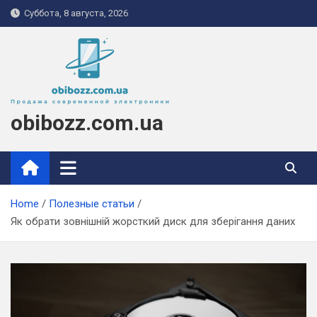
Skip
Суббота, 8 августа, 2026
to
content
obibozz.com.ua
Home
Полезные статьи
Як обрати зовнішній жорсткий диск для зберігання даних