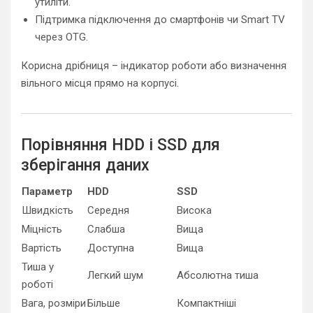
утиліти.
Підтримка підключення до смартфонів чи Smart TV
через OTG.
Корисна дрібниця – індикатор роботи або визначення
вільного місця прямо на корпусі.
Порівняння HDD і SSD для
зберігання даних
Параметр
HDD
SSD
Швидкість
Середня
Висока
Міцність
Слабша
Вища
Вартість
Доступна
Вища
Тиша у
Легкий шум
Абсолютна тиша
роботі
Вага, розміри
Більше
Компактніші