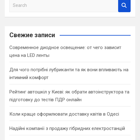
S
e
a
r
c
Свежие записи
h
Современное диодное освещение: от чего зависит
цена на LED ленты
Для чого потрібні лубриканти та як вони впливають на
інтимний комфорт
Рейтинг автошкіл у Києві: як обрати автоінструктора та
підготовку до тестів ПДР онлайн
Коли краще оформлювати доставку квітів в Одесі
Надійні компанії з продажу гібридних електростанцій