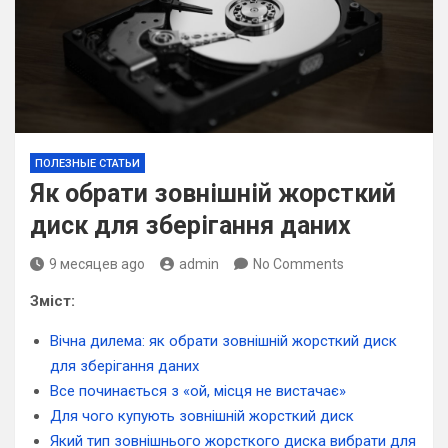
ПОЛЕЗНЫЕ СТАТЬИ
Як обрати зовнішній жорсткий
диск для зберігання даних
9 месяцев ago
admin
No Comments
Зміст:
Вічна дилема: як обрати зовнішній жорсткий диск
для зберігання даних
Все починається з «ой, місця не вистачає»
Для чого купують зовнішній жорсткий диск
Який тип зовнішнього жорсткого диска вибрати для