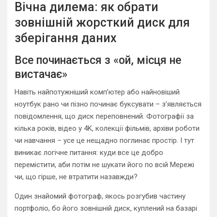
Вічна дилема: як обрати
зовнішній жорсткий диск для
зберігання даних
Все починається з «ой, місця не
вистачає»
Навіть найпотужніший комп’ютер або найновіший
ноутбук рано чи пізно починає буксувати – з’являється
повідомлення, що диск переповнений. Фотографії за
кілька років, відео у 4K, колекції фільмів, архіви роботи
чи навчання – усе це нещадно поглинає простір. І тут
виникає логічне питання: куди все це добро
перемістити, аби потім не шукати його по всій Мережі
чи, що гірше, не втратити назавжди?
Один знайомий фотограф, якось розгубив частину
портфоліо, бо його зовнішній диск, куплений на базарі