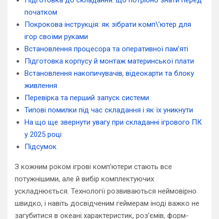
Підготовка до складання: що потрібно знати перед
початком
Покрокова інструкція: як зібрати комп\’ютер для
ігор своїми руками
Встановлення процесора та оперативної пам’яті
Підготовка корпусу й монтаж материнської плати
Встановлення накопичувачів, відеокарти та блоку
живлення
Перевірка та перший запуск системи
Типові помилки під час складання і як їх уникнути
На що ще звернути увагу при складанні ігрового ПК
у 2025 році
Підсумок
З кожним роком ігрові комп’ютери стають все
потужнішими, але й вибір комплектуючих
ускладнюється. Технології розвиваються неймовірно
швидко, і навіть досвідченим геймерам іноді важко не
загубитися в океані характеристик, роз’ємів, форм-