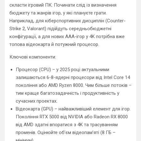
скласти ігровий ПК. Починати слід із визначення
бюджету та жанрів ігор, у які плануєте грати.
Наприклад, для кіберспортивних дисциплін (Counter-
Strike 2, Valorant) підійдуть середньобюджетні
конфігурації, а для нових AAA-ігор у 4K потрібна вже
топова відеокарта й потужний процесор.
Ключові компоненти:
Процесор (CPU) – у 2025 році актуальними
залишаються 6-8-ядерні процесори від Intel Core 14
покоління або AMD Ryzen 8000. Чим більше потоків –
тим краще багатозадачність і продуктивність у
сучасних проектах.
Відеокарта (GPU) – найважливіший елемент для ігор.
Покоління RTX 5000 від NVIDIA або Radeon RX 8000
від AMD здатні впоратися з 4K та трасуванням
променів. Оцінюйте об’єм відеопам’яті (8 ГБ –
мінімум).