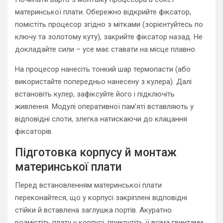
материнської плати. Обережно відкрийте фіксатор,
помістіть процесор згідно з мітками (зорієнтуйтесь по
ключу та золотому куту), закрийте фіксатор назад. Не
докладайте сили – усе має ставати на місце плавно.
На процесор нанесіть тонкий шар термопасти (або
використайте попередньо нанесену з кулера). Далі
встановіть кулер, зафіксуйте його і підключіть
живлення. Модулі оперативної пам’яті вставляють у
відповідні слоти, злегка натискаючи до клацання
фіксаторів.
Підготовка корпусу й монтаж
материнської плати
Перед встановленням материнської плати
переконайтеся, що у корпусі закріплені відповідні
стійки й вставлена заглушка портів. Акуратно
розмістіть плату у корпусі, прикрутіть її всіма гвинтами.