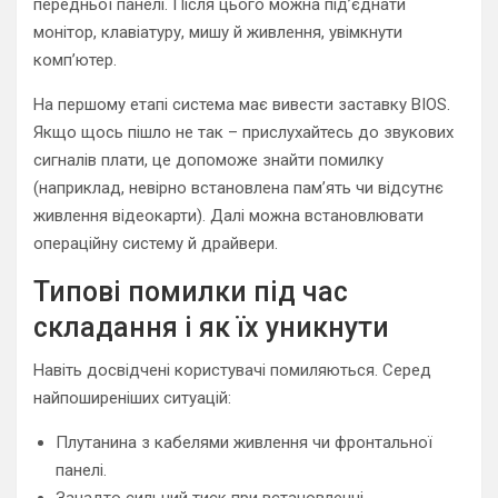
передньої панелі. Після цього можна під’єднати
монітор, клавіатуру, мишу й живлення, увімкнути
комп’ютер.
На першому етапі система має вивести заставку BIOS.
Якщо щось пішло не так – прислухайтесь до звукових
сигналів плати, це допоможе знайти помилку
(наприклад, невірно встановлена пам’ять чи відсутнє
живлення відеокарти). Далі можна встановлювати
операційну систему й драйвери.
Типові помилки під час
складання і як їх уникнути
Навіть досвідчені користувачі помиляються. Серед
найпоширеніших ситуацій:
Плутанина з кабелями живлення чи фронтальної
панелі.
Занадто сильний тиск при встановленні