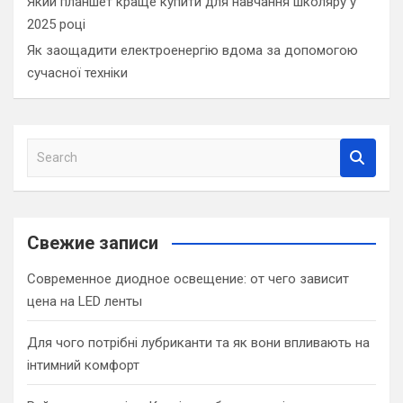
Який планшет краще купити для навчання школяру у
2025 році
Як заощадити електроенергію вдома за допомогою
сучасної техніки
S
e
a
r
c
Свежие записи
h
Современное диодное освещение: от чего зависит
цена на LED ленты
Для чого потрібні лубриканти та як вони впливають на
інтимний комфорт