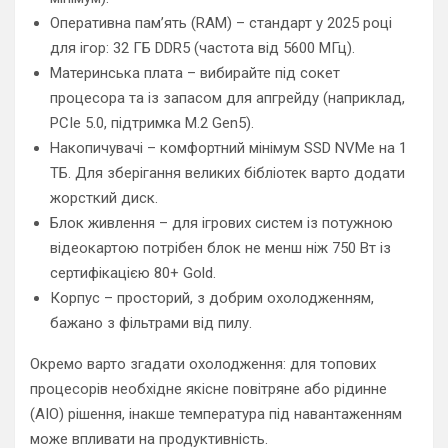
Оперативна пам’ять (RAM) – стандарт у 2025 році
для ігор: 32 ГБ DDR5 (частота від 5600 МГц).
Материнська плата – вибирайте під сокет
процесора та із запасом для апгрейду (наприклад,
PCIe 5.0, підтримка M.2 Gen5).
Накопичувачі – комфортний мінімум SSD NVMe на 1
ТБ. Для зберігання великих бібліотек варто додати
жорсткий диск.
Блок живлення – для ігрових систем із потужною
відеокартою потрібен блок не менш ніж 750 Вт із
сертифікацією 80+ Gold.
Корпус – просторий, з добрим охолодженням,
бажано з фільтрами від пилу.
Окремо варто згадати охолодження: для топових
процесорів необхідне якісне повітряне або рідинне
(AIO) рішення, інакше температура під навантаженням
може впливати на продуктивність.