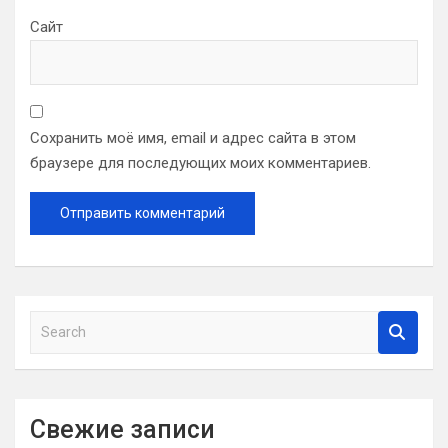
Сайт
Сохранить моё имя, email и адрес сайта в этом
браузере для последующих моих комментариев.
S
e
a
r
c
Свежие записи
h