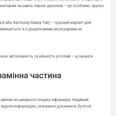
монітором чи навіть парою дисплеїв – це особливо зручно
ard або Samsung Galaxy Tab) – чудовий варіант для
ко вмикається, а з додатковими аксесуарами не
ана, автономність та кількість роз’ємів – ці нюанси
замінна частина
звінків чи швидкого пошуку інформації. Надійний
відеоконференціях, сканувати документи, бути на