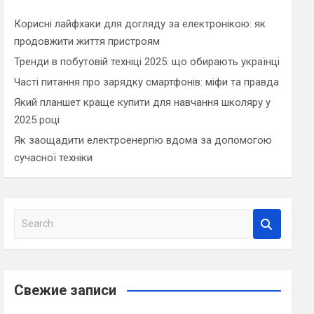
Корисні лайфхаки для догляду за електронікою: як
продовжити життя пристроям
Тренди в побутовій техніці 2025: що обирають українці
Часті питання про зарядку смартфонів: міфи та правда
Який планшет краще купити для навчання школяру у
2025 році
Як заощадити електроенергію вдома за допомогою
сучасної техніки
S
e
a
r
c
Свежие записи
h