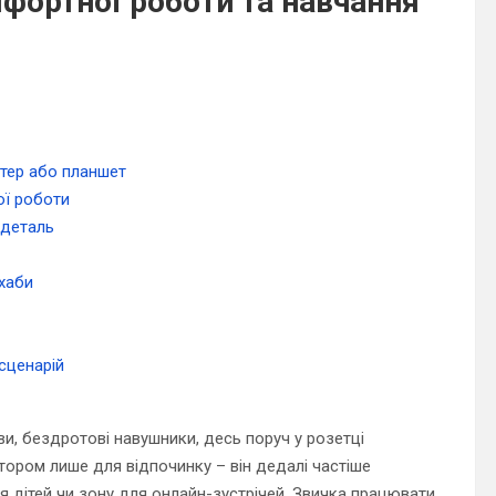
мфортної роботи та навчання
ютер або планшет
ої роботи
 деталь
 хаби
сценарій
ви, бездротові навушники, десь поруч у розетці
ором лише для відпочинку – він дедалі частіше
я дітей чи зону для онлайн-зустрічей. Звичка працювати