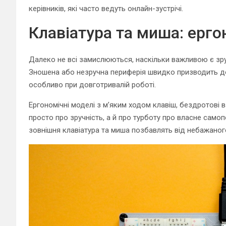
керівників, які часто ведуть онлайн-зустрічі.
Клавіатура та миша: ерго
Далеко не всі замислюються, наскільки важливою є зруч
Зношена або незручна периферія швидко призводить до
особливо при довготривалій роботі.
Ергономічні моделі з м’яким ходом клавіш, бездротові в
просто про зручність, а й про турботу про власне само
зовнішня клавіатура та миша позбавлять від небажаног