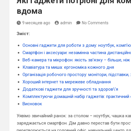
Які гаджети потрібні для ко
вдома
9 месяцев ago
admin
No Comments
Зміст:
Основні гаджети для роботи з дому: ноутбук, комп’
Смартфон і аксесуари: незамінна частина дистанційн
Веб-камера та мікрофон: якість зв’язку – більше, ніж
Клавіатура та миша: ергономіка кожного дня
Організація робочого простору: монітори, підставки,
Хороший інтернет та мережеве обладнання
Додаткові гаджети для зручності та здоров\’я
Комплектуючи домашній набір гаджетів: практичний 
Висновок
Уявімо звичайний ранок: за столом – ноутбук, чашка ка
заряджається смартфон. Дім давно перестав бути прост
перетворюється на головний офіс, навчальний центр дл