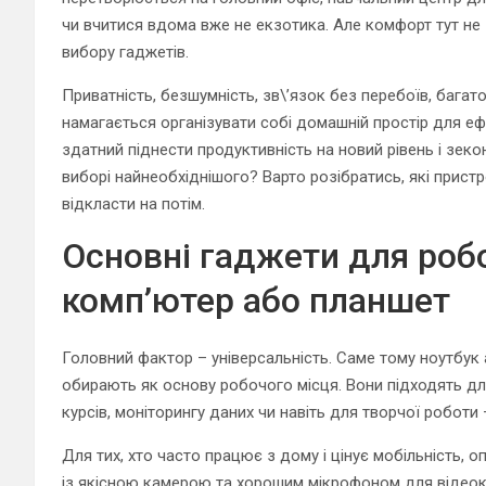
чи вчитися вдома вже не екзотика. Але комфорт тут не 
вибору гаджетів.
Приватність, безшумність, зв\’язок без перебоїв, багато
намагається організувати собі домашній простір для еф
здатний піднести продуктивність на новий рівень і зекон
виборі найнеобхіднішого? Варто розібратись, які пристр
відкласти на потім.
Основні гаджети для робо
комп’ютер або планшет
Головний фактор – універсальність. Саме тому ноутбук
обирають як основу робочого місця. Вони підходять дл
курсів, моніторингу даних чи навіть для творчої роботи
Для тих, хто часто працює з дому і цінує мобільність, 
із якісною камерою та хорошим мікрофоном для відеок