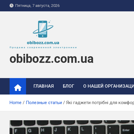
Skip
Пятница, 7 августа, 2026
to
content
obibozz.com.ua
ГЛАВНАЯ
БЛОГ
О НАШЕЙ ОРГАНИЗАЦ
Home
Полезные статьи
Які гаджети потрібні для комфо