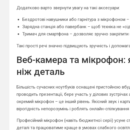
Додатково варто звернути увагу на такі аксесуари:
Бездротові навушники або гарнітура з мікрофоном – д
Зарядна станція або павербанк – щоб техніка не «сі
Тримач для смартфона – дозволяє зручно закріпити п
Такі прості речі значно підвищують зручність і допома
Веб-камера та мікрофон: я
ніж деталь
Більшість сучасних ноутбуків оснащені пристойною вбу
проводить презентації, бере участь у ділових зустрічах
окремий мікрофон – це інший рівень. Якісний звук і к
вірогідність непорозумінь і роблять онлайн-спілкуванн
Професійний мікрофон (навіть бюджетної серії) усуне с
деталі та працюватиме краще в умовах слабкого освітл