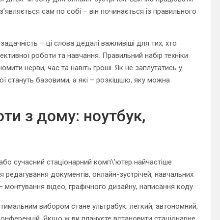
з’являється сам по собі – він починається із правильного
задачність – ці слова дедалі важливіші для тих, хто
ективної роботи та навчання. Правильний набір техніки
омити нерви, час та навіть гроші. Як не заплутатись у
ої стануть базовими, а які – розкішшю, яку можна
ти з дому: ноутбук,
 або сучасний стаціонарний комп\’ютер найчастіше
я редагування документів, онлайн-зустрічей, навчальних
 – монтування відео, графічного дизайну, написання коду.
оптимальним вибором стане ультрабук: легкий, автономний,
онференцій. Якщо ж ви плануєте встановити стаціонарне