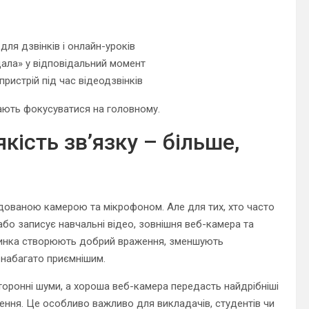
ля дзвінків і онлайн-уроків
дала» у відповідальний момент
ристрій під час відеодзвінків
гають фокусуватися на головному.
кість зв’язку – більше,
дованою камерою та мікрофоном. Але для тих, хто часто
 або записує навчальні відео, зовнішня веб-камера та
артинка створюють добрий враження, зменшують
я набагато приємнішим.
торонні шуми, а хороша веб-камера передасть найдрібніші
ення. Це особливо важливо для викладачів, студентів чи