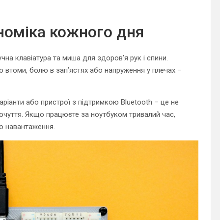
номіка кожного дня
на клавіатура та миша для здоров’я рук і спини.
 втоми, болю в зап’ястях або напруження у плечах –
аріанти або пристрої з підтримкою Bluetooth – це не
почуття. Якщо працюєте за ноутбуком тривалий час,
о навантаження.