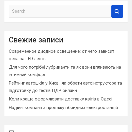
S
e
a
r
c
Свежие записи
h
Современное диодное освещение: от чего зависит
цена на LED ленты
Для чого потрібні лубриканти та як вони впливають на
інтимний комфорт
Рейтинг автошкіл у Києві: як обрати автоінструктора та
підготовку до тестів ПДР онлайн
Коли краще оформлювати доставку квітів в Одесі
Надійні компанії з продажу гібридних електростанцій