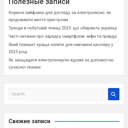
Полезные записи
Корисні лайфхаки для догляду за електронікою: як
продовжити життя пристроям
Тренди в побутовій техніці 2025: що обирають українці
Часті питання про зарядку смартфонів: міфи та правда
Який планшет краще купити для навчання школяру у
2025 році
Як заощадити електроенергію вдома за допомогою
сучасної техніки
S
e
a
r
c
Свежие записи
h