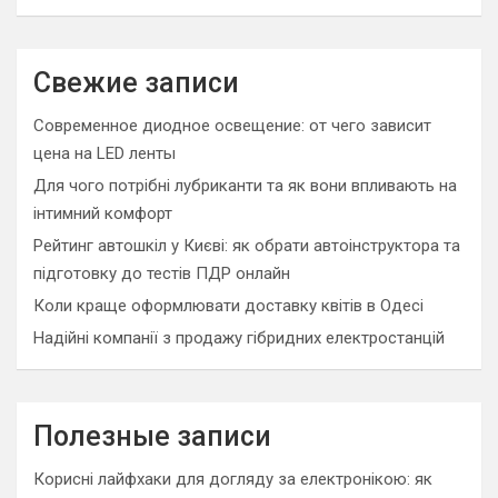
a
r
c
Свежие записи
h
Современное диодное освещение: от чего зависит
цена на LED ленты
Для чого потрібні лубриканти та як вони впливають на
інтимний комфорт
Рейтинг автошкіл у Києві: як обрати автоінструктора та
підготовку до тестів ПДР онлайн
Коли краще оформлювати доставку квітів в Одесі
Надійні компанії з продажу гібридних електростанцій
Полезные записи
Корисні лайфхаки для догляду за електронікою: як