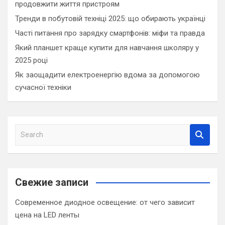
продовжити життя пристроям
Тренди в побутовій техніці 2025: що обирають українці
Часті питання про зарядку смартфонів: міфи та правда
Який планшет краще купити для навчання школяру у
2025 році
Як заощадити електроенергію вдома за допомогою
сучасної техніки
S
e
a
r
c
Свежие записи
h
Современное диодное освещение: от чего зависит
цена на LED ленты