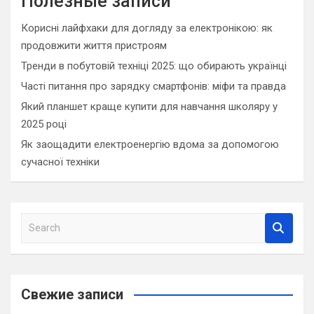
Полезные записи
Корисні лайфхаки для догляду за електронікою: як
продовжити життя пристроям
Тренди в побутовій техніці 2025: що обирають українці
Часті питання про зарядку смартфонів: міфи та правда
Який планшет краще купити для навчання школяру у
2025 році
Як заощадити електроенергію вдома за допомогою
сучасної техніки
S
e
a
r
c
Свежие записи
h