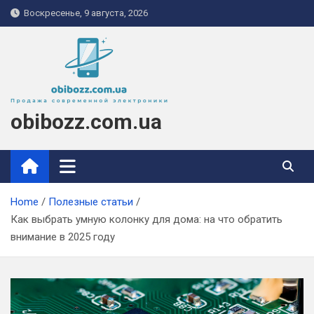
Skip
Воскресенье, 9 августа, 2026
to
content
obibozz.com.ua
Home
Полезные статьи
Как выбрать умную колонку для дома: на что обратить
внимание в 2025 году