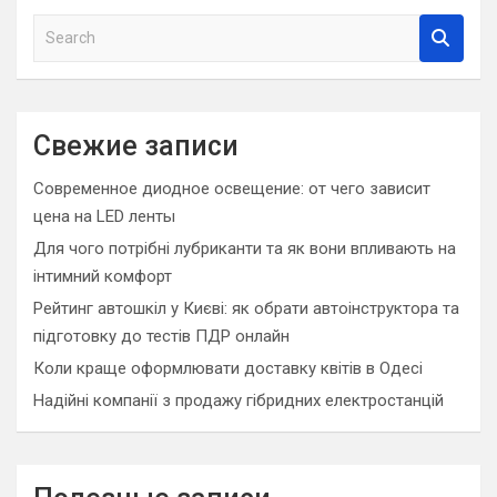
S
e
a
r
c
Свежие записи
h
Современное диодное освещение: от чего зависит
цена на LED ленты
Для чого потрібні лубриканти та як вони впливають на
інтимний комфорт
Рейтинг автошкіл у Києві: як обрати автоінструктора та
підготовку до тестів ПДР онлайн
Коли краще оформлювати доставку квітів в Одесі
Надійні компанії з продажу гібридних електростанцій