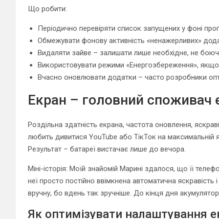
Що робити:
Періодично перевіряти список запущених у фоні про
Обмежувати фонову активність «ненажерливих» дода
Видаляти зайве – залишати лише необхідне, не боюч
Використовувати режими «Енергозбереження», якщо 
Вчасно оновлювати додатки – часто розробники опти
Екран – головний споживач 
Роздільна здатність екрана, частота оновлення, яскраві
любить дивитися YouTube або ТікТок на максимальній яс
Результат – батареї вистачає лише до вечора.
Міні-історія: Моїй знайомій Марині здалося, що її теле
неї просто постійно ввімкнена автоматична яскравість і
вручну, бо вдень так зручніше. До кінця дня акумулято
Як оптимізувати налаштування е