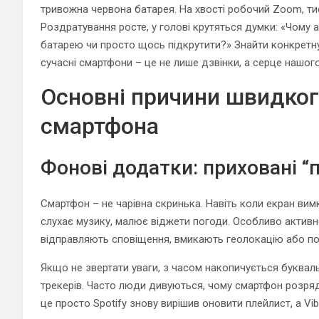
тривожна червона батарея. На хвості робочий Zoom, тис
Роздратування росте, у голові крутяться думки: «Чому 
батарею чи просто щось підкрутити?» Знайти конкретну
сучасні смартфони – це не лише дзвінки, а серце нашог
Основні причини швидког
смартфона
Фонові додатки: приховані “п
Смартфон – не чарівна скринька. Навіть коли екран вим
слухає музику, малює віджети погоди. Особливо активн
відправляють сповіщення, вмикають геолокацію або по
Якщо не звертати уваги, з часом накопичується буквальн
трекерів. Часто люди дивуються, чому смартфон розрядж
це просто Spotify знову вирішив оновити плейлист, а Vi