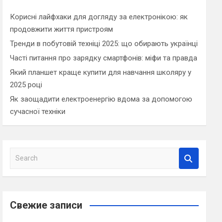
Корисні лайфхаки для догляду за електронікою: як
продовжити життя пристроям
Тренди в побутовій техніці 2025: що обирають українці
Часті питання про зарядку смартфонів: міфи та правда
Який планшет краще купити для навчання школяру у
2025 році
Як заощадити електроенергію вдома за допомогою
сучасної техніки
S
e
a
r
c
Свежие записи
h