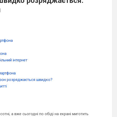
швидко розряджається:
и
артфона
фона
більний інтернет
мартфона
ртфон розряджається швидко?
итті
отні, а вже сьогодні по обіді на екрані миготить