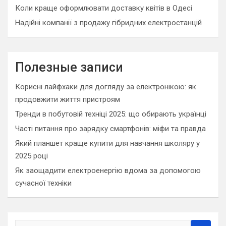
Коли краще оформлювати доставку квітів в Одесі
Надійні компанії з продажу гібридних електростанцій
Полезные записи
Корисні лайфхаки для догляду за електронікою: як
продовжити життя пристроям
Тренди в побутовій техніці 2025: що обирають українці
Часті питання про зарядку смартфонів: міфи та правда
Який планшет краще купити для навчання школяру у
2025 році
Як заощадити електроенергію вдома за допомогою
сучасної техніки