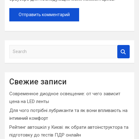
S
e
a
r
c
Свежие записи
h
Современное диодное освещение: от чего зависит
цена на LED ленты
Для чого потрібні лубриканти та як вони впливають на
інтимний комфорт
Рейтинг автошкіл у Києві: як обрати автоінструктора та
підготовку до тестів ПДР онлайн