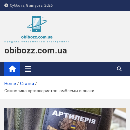
Skip
Суббота, 8 августа, 2026
to
content
obibozz.com.ua
Home
Статьи
Символика артиллеристов: эмблемы и знаки