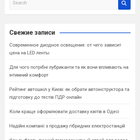
S
e
a
r
c
Свежие записи
h
Современное диодное освещение: от чего зависит
цена на LED ленты
Для чого потрібні лубриканти та як вони впливають на
інтимний комфорт
Рейтинг автошкіл у Києві: як обрати автоінструктора та
підготовку до тестів ПДР онлайн
Коли краще оформлювати доставку квітів в Одесі
Надійні компанії з продажу гібридних електростанцій