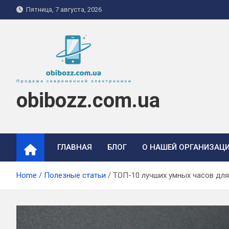
Skip
Пятница, 7 августа, 2026
to
content
obibozz.com.ua
ГЛАВНАЯ
БЛОГ
О НАШЕЙ ОРГАНИЗАЦ
Home
Полезные статьи
ТОП-10 лучших умных часов для 