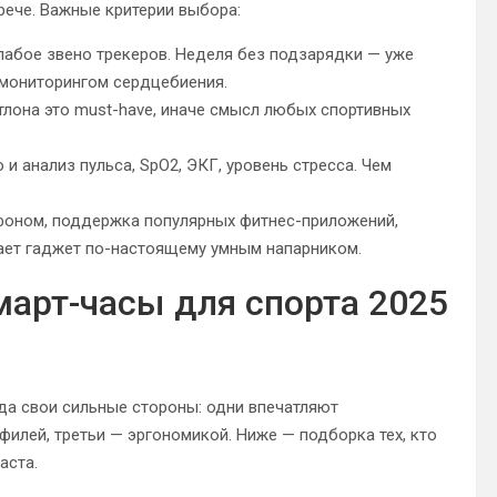
рече. Важные критерии выбора:
лабое звено трекеров. Неделя без подзарядки — уже
мониторингом сердцебиения.
лона это must-have, иначе смысл любых спортивных
 и анализ пульса, SpO2, ЭКГ, уровень стресса. Чем
тфоном, поддержка популярных фитнес-приложений,
ает гаджет по-настоящему умным напарником.
арт-часы для спорта 2025
нда свои сильные стороны: одни впечатляют
илей, третьи — эргономикой. Ниже — подборка тех, кто
аста.