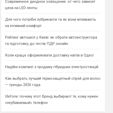
Современное диодное освещение: от чего зависит
цена на LED ленты
Для чого потрібні лубриканти та як вони впливають
на інтимний комфорт
Рейтинг автошкіл у Києві: як обрати автоінструктора
та підготовку до тестів ПДР онлайн
Коли краще оформлювати доставку квітів в Одесі
Надійні компанії з продажу гібридних електростанцій
Как выбрать лучший термозащитный спрей для волос
— тренды 2026 года
Ulefone: почему этот бренд выбирают те, кому нужен
«неубиваемый» телефон