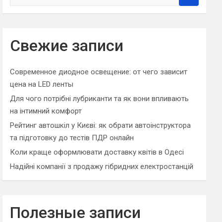
e
a
r
c
Свежие записи
h
Современное диодное освещение: от чего зависит
цена на LED ленты
Для чого потрібні лубриканти та як вони впливають
на інтимний комфорт
Рейтинг автошкіл у Києві: як обрати автоінструктора
та підготовку до тестів ПДР онлайн
Коли краще оформлювати доставку квітів в Одесі
Надійні компанії з продажу гібридних електростанцій
Полезные записи