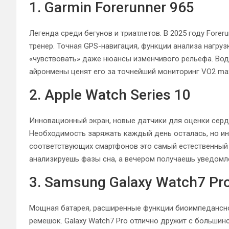
1. Garmin Forerunner 965
Легенда среди бегунов и триатлетов. В 2025 году Forer
тренер. Точная GPS-навигация, функции анализа нагру
«чувствовать» даже нюансы изменчивого рельефа. Вод
айронмены ценят его за точнейший мониторинг VO2 max
2. Apple Watch Series 10
Инновационный экран, новые датчики для оценки серде
Необходимость заряжать каждый день осталась, но ин
соответствующих смартфонов это самый естественный 
анализируешь фазы сна, а вечером получаешь уведомл
3. Samsung Galaxy Watch7 Pr
Мощная батарея, расширенные функции биоимпедансног
ремешок. Galaxy Watch7 Pro отлично дружит с большинс