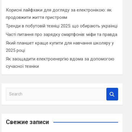
Корисні лайфхаки для догляду за електронікою: як
продовжити життя пристроям
Тренди в побутовій техніці 2025: що обирають українці
Часті питання про зарядку смартфонів: міфи та правда
Який планшет краще купити для навчання школяру у
2025 році
Як заощадити електроенергію вдома за допомогою
сучасної техніки
S
e
a
r
c
Свежие записи
h