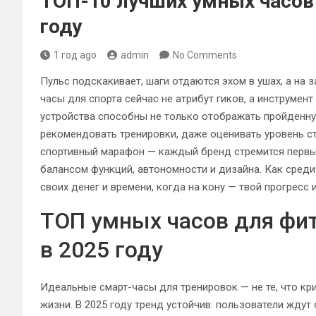
ТОП-10 лучших умных часов 
году
1 год ago
admin
No Comments
Пульс подскакивает, шаги отдаются эхом в ушах, а на
часы для спорта сейчас не атрибут гиков, а инструмен
устройства способны не только отображать пройденную
рекомендовать тренировки, даже оценивать уровень ст
спортивный марафон — каждый бренд стремится первы
балансом функций, автономности и дизайна. Как среди
своих денег и времени, когда на кону — твой прогресс
ТОП умных часов для фит
в 2025 году
Идеальные смарт-часы для тренировок — не те, что кри
жизни. В 2025 году тренд устойчив: пользователи жду