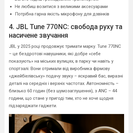
Не любиш возитися з великими аксесуарами
Потрібна гарна якість мікрофону для дзвінків
4. JBL Tune 770NC: свобода руху та
насичене звучання
JBL у 2025 році продовжує тримати марку. Tune 770NC
– це бездротові навушники, які добре «себе
показують» на міських вулицях, в парку чи навіть у
спортзалі. Вони отримали від виробника фірмову
«джейбіелівську» подачу звуку – яскравий бас, виразні
деталі на середніх і верхніх частотах. Автономність –
близько 60 годин (без шумозаглушення), з ANC – 44
години, що стане у пригоді тим, хто не хоче щодня
підзаряджати гаджети.