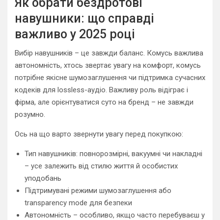
Як обрати бездротові
навушники: що справді
важливо у 2025 році
Вибір навушників – це завжди баланс. Комусь важлива
автономність, хтось звертає увагу на комфорт, комусь
потрібне якісне шумозаглушення чи підтримка сучасних
кодеків для lossless-аудіо. Важливу роль відіграє і
фірма, але орієнтуватися суто на бренд – не завжди
розумно.
Ось на що варто звернути увагу перед покупкою:
Тип навушників: повнорозмірні, вакуумні чи накладні
– усе залежить від стилю життя й особистих
уподобань
Підтримувані режими шумозаглушення або
transparency mode для безпеки
Автономність – особливо, якщо часто перебуваєш у