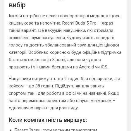
вибір
Інколи потрібні не великі повнорозмірні моделі, а щось
кишенькове та непомітне. Redmi Buds 5 Pro – якраз
такий варіант. Це вакуумні навушники, які отримали
поліпшене шумозаглушення, чудову якість передачі
голосу та досить збалансований звук для цієї цінової
категорії. Особливо корисною буде офіційна підтримка
багатьох смартфонів Xiaomi, але вони чудово
працюють і з іншими брендами на Android чи iOS.
Навушники витримують до 9 годин без підзарядки, а з
кейсом – до 38 годин. Підійдуть як для занять
спортом, так і для роботи в офісі чи на навчанні. Якщо
часто переміщаєшся містом або цінуєш мінімалізм –
однозначно варіант для розгляду.
Коли компактність вирішує:
Багато їздиш громадським транспортом