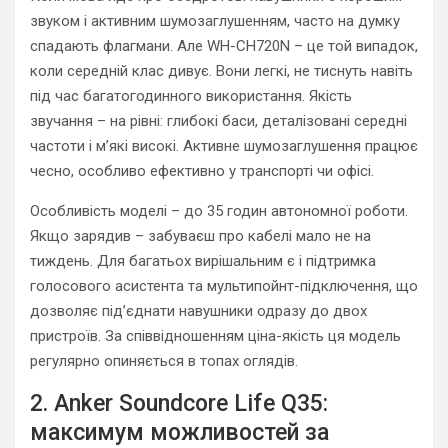
звуком і активним шумозаглушенням, часто на думку
спадають флагмани. Але WH-CH720N – це той випадок,
коли середній клас дивує. Вони легкі, не тиснуть навіть
під час багатогодинного використання. Якість
звучання – на рівні: глибокі баси, деталізовані середні
частоти і м’які високі. Активне шумозаглушення працює
чесно, особливо ефективно у транспорті чи офісі.
Особливість моделі – до 35 годин автономної роботи.
Якщо зарядив – забуваєш про кабелі мало не на
тиждень. Для багатьох вирішальним є і підтримка
голосового асистента та мультипойнт-підключення, що
дозволяє під’єднати навушники одразу до двох
пристроїв. За співвідношенням ціна-якість ця модель
регулярно опиняється в топах оглядів.
2. Anker Soundcore Life Q35:
максимум можливостей за