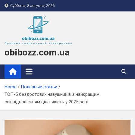
Skip
Суббота, 8 августа, 2026
to
content
obibozz.com.ua
Home
Полезные статьи
ТОП-5 бездротових навушників з найкращим
співвідношенням ціна-якість у 2025 році