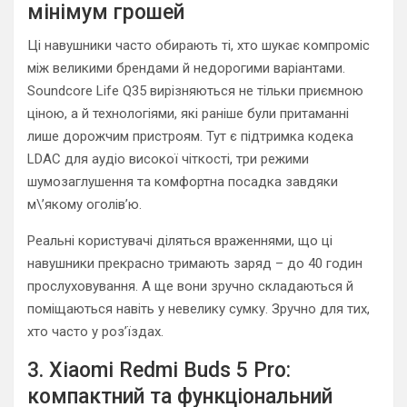
мінімум грошей
Ці навушники часто обирають ті, хто шукає компроміс
між великими брендами й недорогими варіантами.
Soundcore Life Q35 вирізняються не тільки приємною
ціною, а й технологіями, які раніше були притаманні
лише дорожчим пристроям. Тут є підтримка кодека
LDAC для аудіо високої чіткості, три режими
шумозаглушення та комфортна посадка завдяки
м\’якому оголів’ю.
Реальні користувачі діляться враженнями, що ці
навушники прекрасно тримають заряд – до 40 годин
прослуховування. А ще вони зручно складаються й
поміщаються навіть у невелику сумку. Зручно для тих,
хто часто у роз’їздах.
3. Xiaomi Redmi Buds 5 Pro:
компактний та функціональний