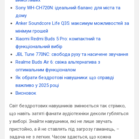
вимогливих
Sony WH-CH720N: ідеальний баланс для міста та
дому
Anker Soundcore Life Q35: максимум можливостей за
мінімум грошей
Xiaomi Redmi Buds 5 Pro: компактний та
функціональний вибір
JBL Tune 770NC: свобода руху та насичене звучання
Realme Buds Air 6: свіжа альтернатива з
оптимальним функціоналом
Як обрати бездротові навушники: що справді
важливо у 2025 році
Висновок
Світ бездротових навушників змінюється так стрімко,
що навіть затяті фанати аудіотехніки деколи губляться
у виборі. Знайти навушники, які не лише звучать
пристойно, а й не ставлять під загрозу гаманець, –
задача не з легких. Часом здається, що кожна