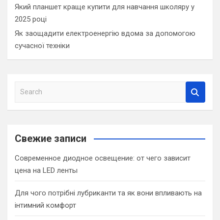
Який планшет краще купити для навчання школяру у
2025 році
Як заощадити електроенергію вдома за допомогою
сучасної техніки
S
e
a
r
c
Свежие записи
h
Современное диодное освещение: от чего зависит
цена на LED ленты
Для чого потрібні лубриканти та як вони впливають на
інтимний комфорт