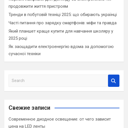
продовжити життя пристроям
Тренди в побутовій техніці 2025: що обирають українці
Часті питання про зарядку смартфонів: міфи та правда
Який планшет краще купити для навчання школяру у
2025 році
Як заощадити електроенергію вдома за допомогою
сучасної техніки
S
e
a
r
c
Свежие записи
h
Современное диодное освещение: от чего зависит
цена на LED ленты