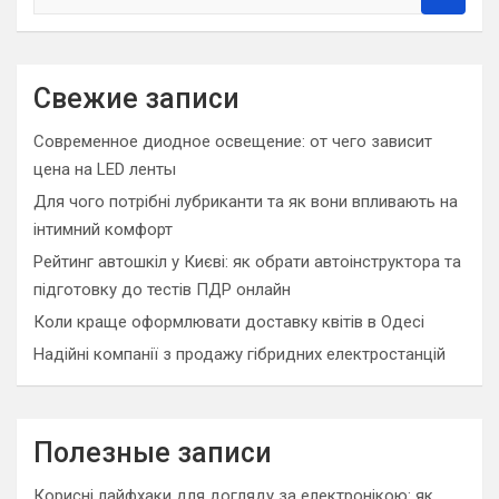
e
a
r
c
Свежие записи
h
Современное диодное освещение: от чего зависит
цена на LED ленты
Для чого потрібні лубриканти та як вони впливають на
інтимний комфорт
Рейтинг автошкіл у Києві: як обрати автоінструктора та
підготовку до тестів ПДР онлайн
Коли краще оформлювати доставку квітів в Одесі
Надійні компанії з продажу гібридних електростанцій
Полезные записи
Корисні лайфхаки для догляду за електронікою: як